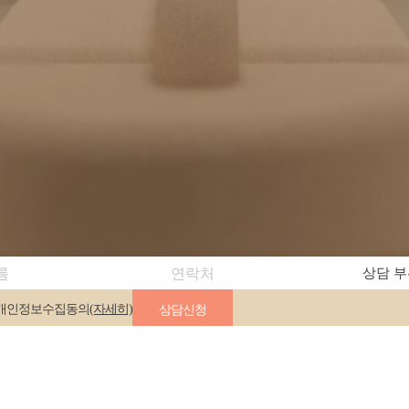
상담신청
개인정보수집동의
(자세히)
 214-13-34526
대표전화 02-591-3625